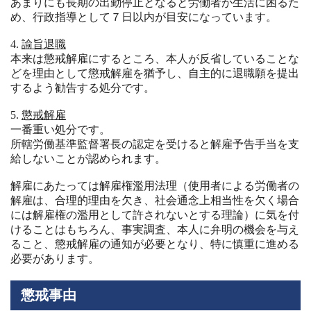
あまりにも長期の出勤停止となると労働者が生活に困るた
め、行政指導として７日以内が目安になっています。
諭旨退職
本来は懲戒解雇にするところ、本人が反省していることな
どを理由として懲戒解雇を猶予し、自主的に退職願を提出
するよう勧告する処分です。
懲戒解雇
一番重い処分です。
所轄労働基準監督署長の認定を受けると解雇予告手当を支
給しないことが認められます。
解雇にあたっては解雇権濫用法理（使用者による労働者の
解雇は、合理的理由を欠き、社会通念上相当性を欠く場合
には解雇権の濫用として許されないとする理論）に気を付
けることはもちろん、事実調査、本人に弁明の機会を与え
ること、懲戒解雇の通知が必要となり、特に慎重に進める
必要があります。
懲戒事由