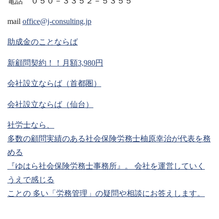
電話 ０５０－３３５２－５３５５
mail
office@j-consulting.jp
助成金のことならば
新顧問契約！！月額3,980円
会社設立ならば（首都圏）
会社設立ならば（仙台）
社労士なら、
多数の顧問実績のある社会保険労務士柚原幸治が代表を務
める
『ゆはら社会保険労務士事務所』。 会社を運営していく
うえで感じる
ことの 多い「労務管理」の疑問や相談にお答えします。