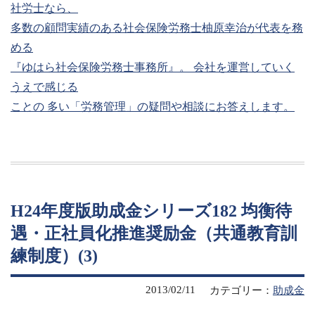
社労士なら、
多数の顧問実績のある社会保険労務士柚原幸治が代表を務
める
『ゆはら社会保険労務士事務所』。 会社を運営していく
うえで感じる
ことの 多い「労務管理」の疑問や相談にお答えします。
H24年度版助成金シリーズ182 均衡待
遇・正社員化推進奨励金（共通教育訓
練制度）(3)
2013/02/11
カテゴリー：
助成金