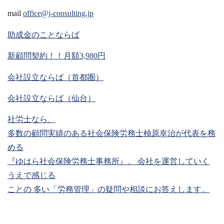
mail
office@j-consulting.jp
助成金のことならば
新顧問契約！！月額3,980円
会社設立ならば（首都圏）
会社設立ならば（仙台）
社労士なら、
多数の顧問実績のある社会保険労務士柚原幸治が代表を務
める
『ゆはら社会保険労務士事務所』。 会社を運営していく
うえで感じる
ことの 多い「労務管理」の疑問や相談にお答えします。