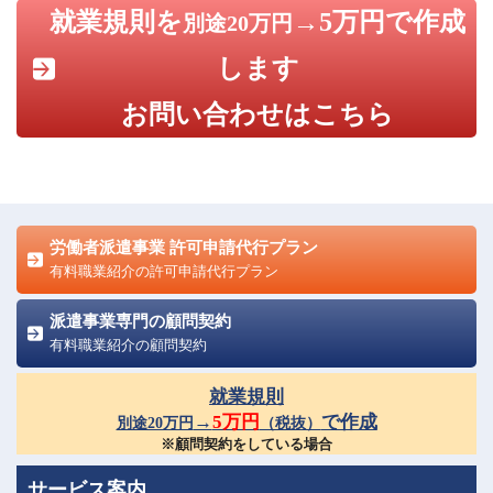
就業規則を
→5万円で作成
別途20万円
します
お問い合わせはこちら
労働者派遣事業 許可申請代行プラン
有料職業紹介の許可申請代行プラン
派遣事業専門の顧問契約
有料職業紹介の顧問契約
就業規則
→
5万円
で作成
別途20万円
（税抜）
※顧問契約をしている場合
サービス案内