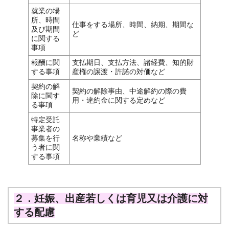
就業の場
所、時間
仕事をする場所、時間、納期、期間な
及び期間
ど
に関する
事項
報酬に関
支払期日、支払方法、諸経費、知的財
する事項
産権の譲渡・許諾の対価など
契約の解
契約の解除事由、中途解約の際の費
除に関す
用・違約金に関する定めなど
る事項
特定受託
事業者の
募集を行
名称や業績など
う者に関
する事項
２．妊娠、出産若しくは育児又は介護に対
する配慮