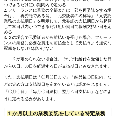
つできるだけ短い期間内で定める
フリーランスに業務の全部または一部を再委託をする場
合は、「再委託である旨」「元委託者の名称等」「元委託
業務の支払期日」を明示して、元委託の支払期日から起算
して30日以内かつできるだけ短い期日で報酬支払い日を定
める
２の場合で元委託者から前払いを受けた場合、フリーラ
ンスの業務に必要な費用を前払金として支払うよう適切な
配慮をしなければいけない
１．２が定められない場合は、それぞれ
給付を受領した日
から
60日、30日を経過する日が支払期日とみなされます。
また、支払期日は「〇月〇日まで」「納品後〇日以内」な
どの定め方は支払期日を定めているとは認められません。
「〇月〇日」「毎月〇日締切、翌月△日支払い」などのよ
うに定める必要があります。
１か月以上の業務委託をしている特定業務