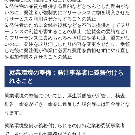
発注物の品質を維持する目的などきちんとした理由がな
いのに、発注者が強制的にフリーランスに物を購入させた
りサービスを利用させたりすることの禁止
発注者のために金銭や役務などを不当に提供させてフリ
ーランスの利益を害することの禁止（協賛金の要請など）
フリーランスに責められるべき理由や落ち度、過失がな
いのに、発注を取り消ししたり内容を変更させたり、受領
した後に発注側が作業に必要な費用を負担せずにやり直し
や追加作業をさせることの禁止
就業環境の整備：発注事業者に義務付けら
れること
就業環境の整備については、厚生労働省が所管し、検査、
勧告、命令ができ、命令に違反した場合等には罰金等とな
ります。
就業環境整備が義務付けられるのは特定業務委託事業者
で、４つのルールが義務付けられます。