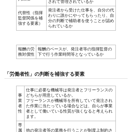
されて管理されているか
発注者から受けた仕事を、自分の代
代替性（指揮
わりに誰かにやってもらったり、自
監督関係を補
分の判断で補助者を使うことが認め
強する要素）
られているか
報酬の労
報酬のベースが、発注者等の指揮監督の
務対償性
下で行う作業時間等となっているか
「労働者性」の判断を補強する要素
仕事に必要な機械等は発注者とフリーランスの
事
どちらが用意しているか。
業
フリーランスが機械等を所有していて発注され
者
た作業に当たっている場合などは、自らが事業
性
者として働いている性質が強くなると考えられ
ます。
専
属
他の発注者等の業務を行うことが制度上制約さ