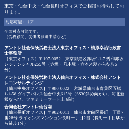
東京・仙台中央・仙台長町オフィスでご相談お待ちしてお
ります。
対応可能
エリア
全国対応可能です。
（労務顧問、労働者派遣申請など）
アントレ社会保険労務士法人東京オフィス・柚原幸治行政書
士事務所
［東京オフィス］〒107-0052 東京都港区赤坂9-1-7 秀和赤坂
レジデンシャル255号（赤坂・乃木坂・六本木駅から徒歩5
分）
アントレ社会保険労務士法人仙台オフィス・株式会社アント
レコンサルティング
［仙台中央オフィス］〒980-0022 宮城県仙台市青葉区五橋
1-1-58 ダイアパレス仙台中央615号（SS30斜め向かい、河北新
報ならび、ファミリーマート上 6階）
合同会社アントレ仙台南
［仙台長町オフィス］〒982-0011 仙台市太白区長町一丁目7
番28号 ライオンズマンション長町一丁目2階（長町一丁目駅か
ら徒歩1分）