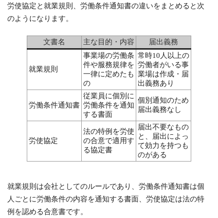
労使協定と就業規則、労働条件通知書の違いをまとめると次
のようになります。
文書名
主な目的・内容
届出義務
事業場の労働条
常時10人以上の
件や服務規律を
労働者がいる事
就業規則
一律に定めたも
業場は作成・届
の
出義務あり
従業員に個別に
個別通知のため
労働条件通知書
労働条件を通知
届出義務なし
する書面
届出不要なもの
法の特例を労使
と、届出によっ
労使協定
の合意で適用す
て効力を持つも
る協定書
のがある
就業規則は会社としてのルールであり、労働条件通知書は個
人ごとに労働条件の内容を通知する書面、労使協定は法の特
例を認める合意書です。