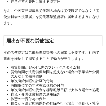
任意貯蓄の管理に関する協定届
なお、企画業務型裁量労働制の場合は労使協定ではなく「労
使委員会の決議届」を労働基準監督署に届出するようになり
ます。
届出が不要な労使協定
次の労使協定は労働基準監督署への届出は不要です。社内で
書面を締結して周知することで効力が発生します。
清算期間が1か月以内のフレックスタイム制
労働時間が法定労働時間を超えない場合の事業場外労働
のみなし労働時間制
年次有給休暇の計画的付与
時間単位での年次有給休暇の付与
年次有給休暇の賃金を標準報酬日額で支払う場合の協定
育児・介護休業制度の適用除外
休憩の一斉付与の例外
賃金から法定控除以外の控除を行う場合（昼食代・社宅