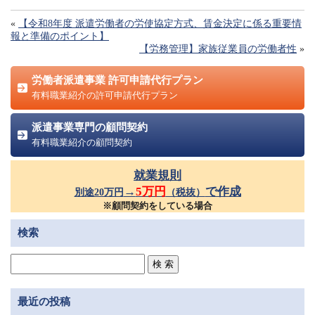
«
【令和8年度 派遣労働者の労使協定方式、賃金決定に係る重要情
報と準備のポイント】
【労務管理】家族従業員の労働者性
»
労働者派遣事業 許可申請代行プラン
有料職業紹介の許可申請代行プラン
派遣事業専門の顧問契約
有料職業紹介の顧問契約
就業規則
→
5万円
で作成
別途20万円
（税抜）
※顧問契約をしている場合
検索
最近の投稿