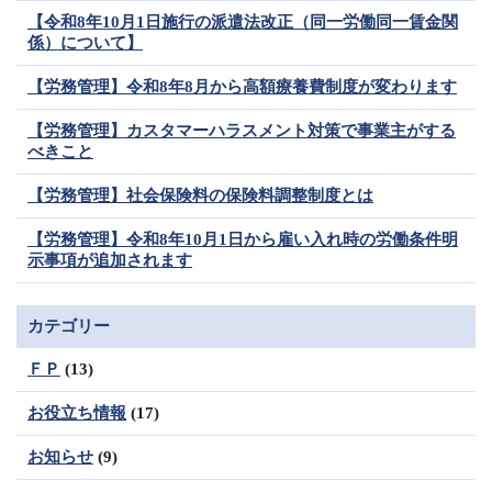
【令和8年10月1日施行の派遣法改正（同一労働同一賃金関
係）について】
【労務管理】令和8年8月から高額療養費制度が変わります
【労務管理】カスタマーハラスメント対策で事業主がする
べきこと
【労務管理】社会保険料の保険料調整制度とは
【労務管理】令和8年10月1日から雇い入れ時の労働条件明
示事項が追加されます
カテゴリー
ＦＰ
(13)
お役立ち情報
(17)
お知らせ
(9)