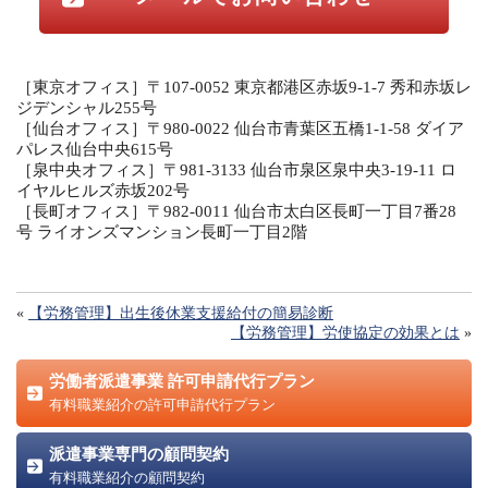
［東京オフィス］〒107-0052 東京都港区赤坂9-1-7 秀和赤坂レ
ジデンシャル255号
［仙台オフィス］〒980-0022 仙台市青葉区五橋1-1-58 ダイア
パレス仙台中央615号
［泉中央オフィス］〒981-3133 仙台市泉区泉中央3-19-11 ロ
イヤルヒルズ赤坂202号
［長町オフィス］〒982-0011 仙台市太白区長町一丁目7番28
号 ライオンズマンション長町一丁目2階
«
【労務管理】出生後休業支援給付の簡易診断
【労務管理】労使協定の効果とは
»
労働者派遣事業 許可申請代行プラン
有料職業紹介の許可申請代行プラン
派遣事業専門の顧問契約
有料職業紹介の顧問契約