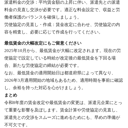
派遣料金の交渉：平均賃金額の上昇に伴い、派遣先との派遣
料金の見直し交渉が必要です。適正な料金設定で、収益と労
働者保護のバランスを確保しましょう。
労使協定の見直し・作成：賃金改定に合わせ、労使協定の内
容を精査し、必要に応じて作成を行ってください。
最低賃金の大幅改定にもご留意ください
2025年10月から、最低賃金が大幅に改定されます。現在の労
使協定で設定している時給が改定後の最低賃金を下回る場
合、新たな労使協定の締結が必要です。
なお、最低賃金の適用開始日は都道府県によって異なり、
2026年3月適用開始の地域もあるため、適用時期を事前に確認
し、余裕を持った対応を心がけましょう。
まとめ
令和8年度の賃金改定や最低賃金の変更は、派遣元企業にとっ
て重要な影響を及ぼします。賃金計算や労使協定の見直し、
派遣先との交渉をスムーズに進めるためにも、早めの準備が
不可欠です。