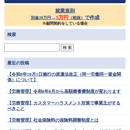
就業規則
→
5万円
で作成
別途20万円
（税抜）
※顧問契約をしている場合
検索
最近の投稿
【令和8年10月1日施行の派遣法改正（同一労働同一賃金関
係）について】
【労務管理】令和8年8月から高額療養費制度が変わります
【労務管理】カスタマーハラスメント対策で事業主がする
べきこと
【労務管理】社会保険料の保険料調整制度とは