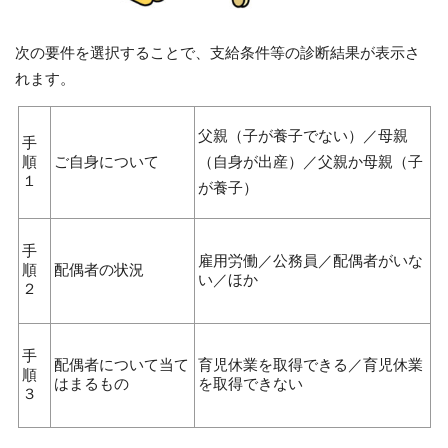
次の要件を選択することで、支給条件等の診断結果が表示さ
れます。
父親（子が養子でない）／母親
手
順
ご自身について
（自身が出産）／父親か母親（子
１
が養子）
手
雇用労働／公務員／配偶者がいな
順
配偶者の状況
い／ほか
２
手
配偶者について当て
育児休業を取得できる／育児休業
順
はまるもの
を取得できない
３