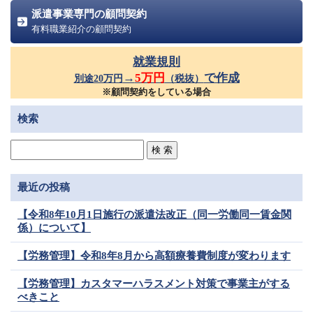
派遣事業専門の顧問契約
有料職業紹介の顧問契約
就業規則
→
5万円
で作成
別途20万円
（税抜）
※顧問契約をしている場合
検索
最近の投稿
【令和8年10月1日施行の派遣法改正（同一労働同一賃金関
係）について】
【労務管理】令和8年8月から高額療養費制度が変わります
【労務管理】カスタマーハラスメント対策で事業主がする
べきこと