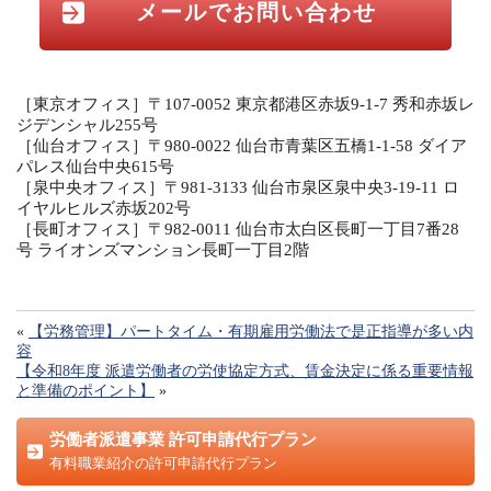
メールでお問い合わせ
［東京オフィス］〒107-0052 東京都港区赤坂9-1-7 秀和赤坂レ
ジデンシャル255号
［仙台オフィス］〒980-0022 仙台市青葉区五橋1-1-58 ダイア
パレス仙台中央615号
［泉中央オフィス］〒981-3133 仙台市泉区泉中央3-19-11 ロ
イヤルヒルズ赤坂202号
［長町オフィス］〒982-0011 仙台市太白区長町一丁目7番28
号 ライオンズマンション長町一丁目2階
«
【労務管理】パートタイム・有期雇用労働法で是正指導が多い内
容
【令和8年度 派遣労働者の労使協定方式、賃金決定に係る重要情報
と準備のポイント】
»
労働者派遣事業 許可申請代行プラン
有料職業紹介の許可申請代行プラン