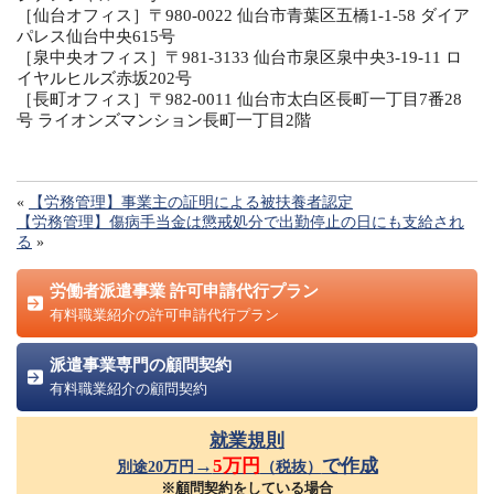
［仙台オフィス］〒980-0022 仙台市青葉区五橋1-1-58 ダイア
パレス仙台中央615号
［泉中央オフィス］〒981-3133 仙台市泉区泉中央3-19-11 ロ
イヤルヒルズ赤坂202号
［長町オフィス］〒982-0011 仙台市太白区長町一丁目7番28
号 ライオンズマンション長町一丁目2階
«
【労務管理】事業主の証明による被扶養者認定
【労務管理】傷病手当金は懲戒処分で出勤停止の日にも支給され
る
»
労働者派遣事業 許可申請代行プラン
有料職業紹介の許可申請代行プラン
派遣事業専門の顧問契約
有料職業紹介の顧問契約
就業規則
→
5万円
で作成
別途20万円
（税抜）
※顧問契約をしている場合