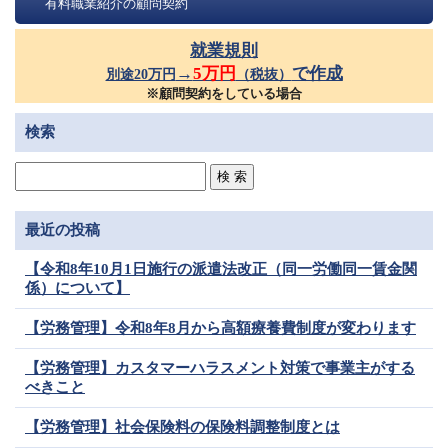
有料職業紹介の顧問契約
就業規則
→
5万円
で作成
別途20万円
（税抜）
※顧問契約をしている場合
検索
最近の投稿
【令和8年10月1日施行の派遣法改正（同一労働同一賃金関
係）について】
【労務管理】令和8年8月から高額療養費制度が変わります
【労務管理】カスタマーハラスメント対策で事業主がする
べきこと
【労務管理】社会保険料の保険料調整制度とは