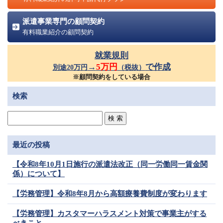
派遣事業専門の顧問契約
有料職業紹介の顧問契約
就業規則
→
5万円
で作成
別途20万円
（税抜）
※顧問契約をしている場合
検索
最近の投稿
【令和8年10月1日施行の派遣法改正（同一労働同一賃金関
係）について】
【労務管理】令和8年8月から高額療養費制度が変わります
【労務管理】カスタマーハラスメント対策で事業主がする