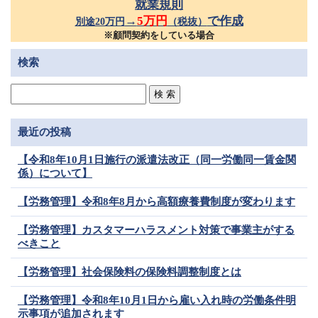
就業規則
→
5万円
で作成
別途20万円
（税抜）
※顧問契約をしている場合
検索
最近の投稿
【令和8年10月1日施行の派遣法改正（同一労働同一賃金関
係）について】
【労務管理】令和8年8月から高額療養費制度が変わります
【労務管理】カスタマーハラスメント対策で事業主がする
べきこと
【労務管理】社会保険料の保険料調整制度とは
【労務管理】令和8年10月1日から雇い入れ時の労働条件明
示事項が追加されます