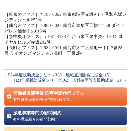
［東京オフィス］〒107-0052 東京都港区赤坂9-1-7 秀和赤坂レ
ジデンシャル255号
［仙台オフィス］〒980-0022 仙台市青葉区五橋1-1-58 ダイア
パレス仙台中央615号
［泉中央オフィス］〒981-3133 仙台市泉区泉中央3-19-11 ロ
イヤルヒルズ赤坂202号
［長町オフィス］〒982-0011 仙台市太白区長町一丁目7番28
号 ライオンズマンション長町一丁目2階
«
H24年度版助成金シリーズ160 地域雇用開発助成金（5）
H24年度版助成金シリーズ162 人材確保等支援助成金（2）
»
労働者派遣事業 許可申請代行プラン
有料職業紹介の許可申請代行プラン
派遣事業専門の顧問契約
有料職業紹介の顧問契約