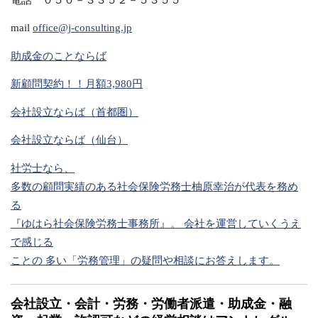
mail
office@j-consulting.jp
助成金のことならば
新顧問契約！！月額3,980円
会社設立ならば（首都圏）
会社設立ならば（仙台）
社労士なら、
多数の顧問実績のある社会保険労務士柚原幸治が代表を務め
る
『ゆはら社会保険労務士事務所』。 会社を運営していくうえ
で感じる
ことの 多い「労務管理」の疑問や相談にお答えします。
会社設立・会計・労務・労働者派遣・助成金・融