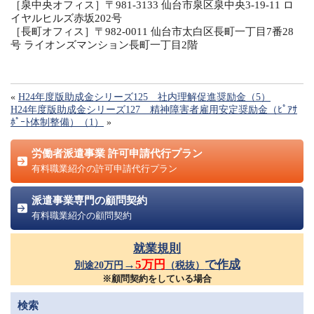
［泉中央オフィス］〒981-3133 仙台市泉区泉中央3-19-11 ロ
イヤルヒルズ赤坂202号
［長町オフィス］〒982-0011 仙台市太白区長町一丁目7番28
号 ライオンズマンション長町一丁目2階
«
H24年度版助成金シリーズ125 社内理解促進奨励金（5）
H24年度版助成金シリーズ127 精神障害者雇用安定奨励金（ﾋﾟｱｻ
ﾎﾟｰﾄ体制整備）（1）
»
労働者派遣事業 許可申請代行プラン
有料職業紹介の許可申請代行プラン
派遣事業専門の顧問契約
有料職業紹介の顧問契約
就業規則
→
5万円
で作成
別途20万円
（税抜）
※顧問契約をしている場合
検索