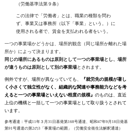
（労働基準法第９条）
この法律で「労働者」とは、職業の種類を問わ
ず、事業又は事務所（以下「事業」という。）に
使用される者で、賃金を支払われる者をいう。
一つの事業場かどうかは、場所的観念（同じ場所か離れた場
所か）によって決まります。
同じの場所にあるものは原則として一つの事業場とし、場所
が違うものは原則として別の事業場
とされます。
例外ですが、場所が異なっていても、
『就労先の規模が著し
く小さくて独立性がなく、組織的な関連や事務能力などを考
えると一つの事業場といえない程度の規模』
のものは、直近
上位の機構と一括して一つの事業場として取り扱うとされて
います。
参考通達：平成11年３月31日基発第168号通達、昭和47年9月18日発基
第91号通達の第2の3「事業場の範囲」（労働安全衛生法解釈通達）