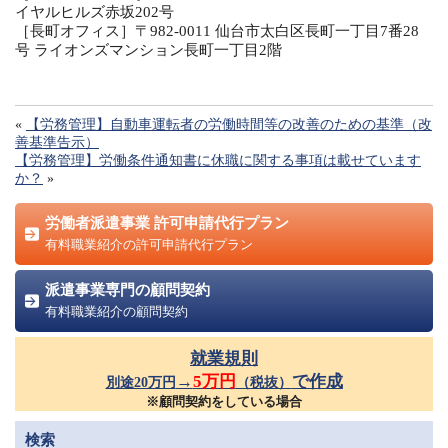
イヤルヒルズ赤坂202号
［長町オフィス］〒982-0011 仙台市太白区長町一丁目7番28
号 ライオンズマンション長町一丁目2階
«
【労務管理】自動車運転者の労働時間等の改善のための基準（改
善基準告示）
【労務管理】労働条件通知書に休職に関する事項は載せています
か？
»
労働者派遣事業 許可申請代行プラン
有料職業紹介の許可申請代行プラン
派遣事業専門の顧問契約
有料職業紹介の顧問契約
就業規則
→
5万円
で作成
別途20万円
（税抜）
※顧問契約をしている場合
検索