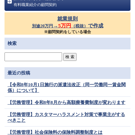
有料職業紹介の顧問契約
就業規則
→
5万円
で作成
別途20万円
（税抜）
※顧問契約をしている場合
検索
最近の投稿
【令和8年10月1日施行の派遣法改正（同一労働同一賃金関
係）について】
【労務管理】令和8年8月から高額療養費制度が変わります
【労務管理】カスタマーハラスメント対策で事業主がする
べきこと
【労務管理】社会保険料の保険料調整制度とは