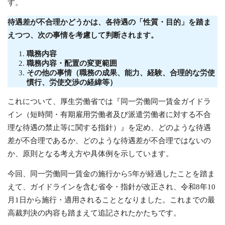
す。
待遇差が不合理かどうかは、各待遇の「性質・目的」を踏ま
えつつ、次の事情を考慮して判断されます。
職務内容
職務内容・配置の変更範囲
その他の事情（職務の成果、能力、経験、合理的な労使
慣行、労使交渉の経緯等）
これについて、厚生労働省では『同一労働同一賃金ガイドラ
イン（短時間・有期雇用労働者及び派遣労働者に対する不合
理な待遇の禁止等に関する指針）』を定め、どのような待遇
差が不合理であるか、どのような待遇差が不合理ではないの
か、原則となる考え方や具体例を示しています。
今回、同一労働同一賃金の施行から5年が経過したことを踏ま
えて、ガイドラインを含む省令・指針が改正され、令和8年10
月1日から施行・適用されることとなりました。これまでの最
高裁判決の内容も踏まえて追記されたかたちです。