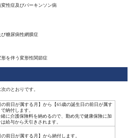
核変性症及びパーキンソン病
及び糖尿病性網膜症
変形を伴う変形性関節症
は次のとおりです。
日の前日が属する月】から【65歳の誕生日の前日が属す
まで納付します。
一緒に介護保険料を納めるので、勤め先で健康保険に加
合は給与から天引きされます。
日の前日が属する月】から納付します。