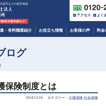
許認可などの経営相談
アクセス
よく
遣・有料職業紹介
お役立ち情報
お客様の声
料金
ブログ
は
護保険制度とは
2024/12/24
カテゴリー：
介護保険
社会保険