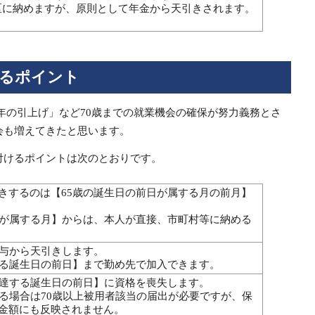
区に納めますが、原則として年金から天引きされます。
けるポイント
定年の引上げ」など70歳までの就業機会の確保が努力義務とさ
会も増えてきたと思います。
付けるポイントは次のとおりです。
きするのは【65歳の誕生日の前日が属する月の前月】
日が属する月】からは、本人が直接、市町村等に納める
給与から天引きします。
なる誕生日の前日】まで勤め先で加入できます。
到達する誕生日の前日】に資格を喪失します。
ける場合は70歳以上被用者該当の届出が必要ですが、保
金額にも反映されません。