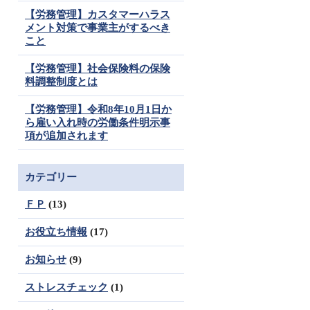
【労務管理】カスタマーハラス
メント対策で事業主がするべき
こと
【労務管理】社会保険料の保険
料調整制度とは
【労務管理】令和8年10月1日か
ら雇い入れ時の労働条件明示事
項が追加されます
カテゴリー
ＦＰ
(13)
お役立ち情報
(17)
お知らせ
(9)
ストレスチェック
(1)