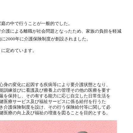
家庭の中で行うことが一般的でした。
で介護による離職が社会問題となったため、家族の負担を軽減
に2000年に介護保険制度が創設されました。
うに定めています。
心身の変化に起因する疾病等により要介護状態となり、
能訓練並びに看護及び療養上の管理その他の医療を要す
厳を保持し、その有する能力に応じ自立した日常生活を
健医療サービス及び福祉サービスに係る給付を行うた
き介護保険制度を設け、その行う保険給付等に関して必
健医療の向上及び福祉の増進を図ることを目的とする。