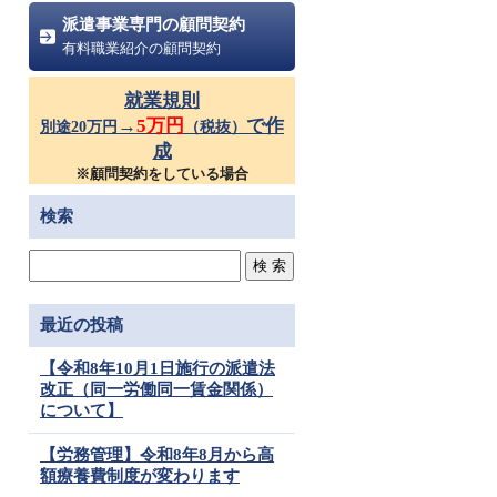
派遣事業専門の顧問契約
有料職業紹介の顧問契約
就業規則
→
5万円
で作
別途20万円
（税抜）
成
※顧問契約をしている場合
検索
最近の投稿
【令和8年10月1日施行の派遣法
改正（同一労働同一賃金関係）
について】
【労務管理】令和8年8月から高
額療養費制度が変わります