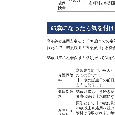
65歳以上
被保
市町村と特別
険者
65歳になったら気を付
高年齢者雇用安定法で「70 歳までの
れたので、65歳以降の方を雇用する機
65歳以降の社会保険の取り扱いで気を
勤め先で給与から天引
介護保険
までの分です。
料
【65歳の誕生日の前
ようになります。
健康保険
65歳以降も引き続き
料
健康保険は【75歳に
原則として【70歳に
70歳以上も雇用を続
厚生年金
険料は徴収されず、年