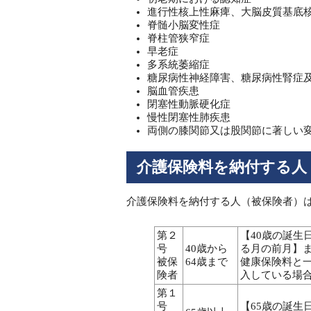
進行性核上性麻痺、大脳皮質基底
脊髄小脳変性症
脊柱管狭窄症
早老症
多系統萎縮症
糖尿病性神経障害、糖尿病性腎症
脳血管疾患
閉塞性動脈硬化症
慢性閉塞性肺疾患
両側の膝関節又は股関節に著しい
介護保険料を納付する人
介護保険料を納付する人（被保険者）
第２
【40歳の誕生
号
40歳から
る月の前月】
被保
64歳まで
健康保険料と
険者
入している場
第１
号
【65歳の誕生