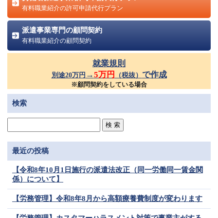
有料職業紹介の許可申請代行プラン
派遣事業専門の顧問契約
有料職業紹介の顧問契約
就業規則
→
5万円
で作成
別途20万円
（税抜）
※顧問契約をしている場合
検索
最近の投稿
【令和8年10月1日施行の派遣法改正（同一労働同一賃金関
係）について】
【労務管理】令和8年8月から高額療養費制度が変わります