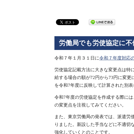
労働局でも労使協定に不
令和７年１月３１日に
令和７年度対応
労使協定記載方法に大きな変更点は特
給する場合の額が72円から73円に変
を令和7年度に反映して計算された別
令和7年度の労使協定を作成する際に
の変更点を注視してみてください。
また、東京労働局の発表では、派遣労
りました。新設した手当などに不適切
強化していくとのことです。