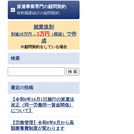
派遣事業専門の顧問契約
有料職業紹介の顧問契約
就業規則
→
5万円
で作
別途20万円
（税抜）
成
※顧問契約をしている場合
検索
最近の投稿
【令和8年10月1日施行の派遣法
改正（同一労働同一賃金関係）
について】
【労務管理】令和8年8月から高
額療養費制度が変わります