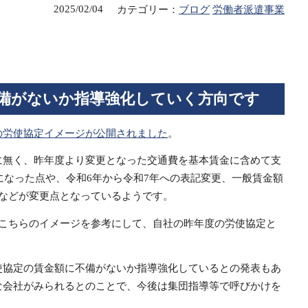
2025/02/04
カテゴリー：
ブログ
労働者派遣事業
備がないか指導強化していく方向です
の労使協定イメージが公開されました
。
に無く、昨年度より変更となった交通費を基本賃金に含めて支
更になった点や、令和6年から令和7年への表記変更、一般賃金額
表などが変更点となっているようです。
はこちらのイメージを参考にして、自社の昨年度の労使協定と
使協定の賃金額に不備がないか指導強化しているとの発表もあ
な会社がみられるとのことで、今後は集団指導等で呼びかけを