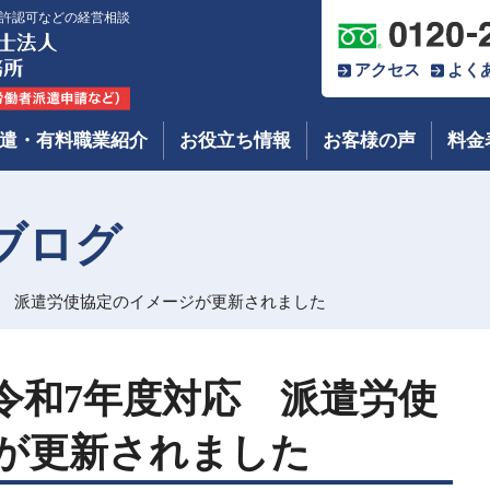
許認可などの経営相談
アクセス
よく
遣・有料職業紹介
お役立ち情報
お客様の声
料金
ブログ
応 派遣労使協定のイメージが更新されました
令和7年度対応 派遣労使
が更新されました