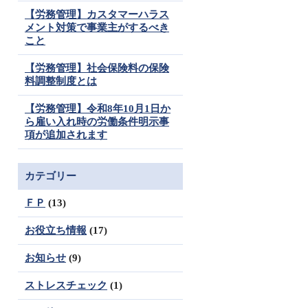
【労務管理】カスタマーハラス
メント対策で事業主がするべき
こと
【労務管理】社会保険料の保険
料調整制度とは
【労務管理】令和8年10月1日か
ら雇い入れ時の労働条件明示事
項が追加されます
カテゴリー
ＦＰ
(13)
お役立ち情報
(17)
お知らせ
(9)
ストレスチェック
(1)