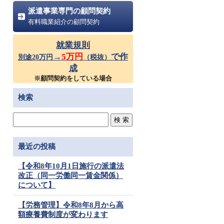
派遣事業専門の顧問契約
有料職業紹介の顧問契約
就業規則
→
5万円
で作
別途20万円
（税抜）
成
※顧問契約をしている場合
検索
最近の投稿
【令和8年10月1日施行の派遣法
改正（同一労働同一賃金関係）
について】
【労務管理】令和8年8月から高
額療養費制度が変わります