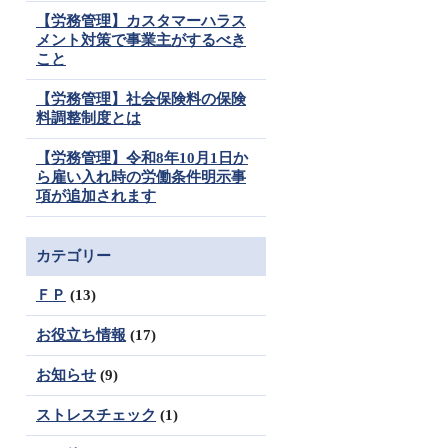
【労務管理】カスタマーハラス
メント対策で事業主がするべき
こと
【労務管理】社会保険料の保険
料調整制度とは
【労務管理】令和8年10月1日か
ら雇い入れ時の労働条件明示事
項が追加されます
カテゴリー
ＦＰ
(13)
お役立ち情報
(17)
お知らせ
(9)
ストレスチェック
(1)