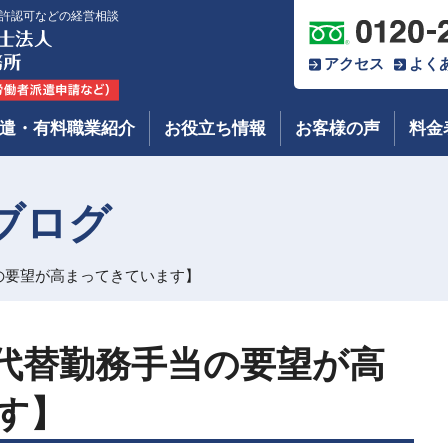
許認可などの経営相談
アクセス
よく
遣・有料職業紹介
お役立ち情報
お客様の声
料金
ブログ
の要望が高まってきています】
代替勤務手当の要望が高
す】