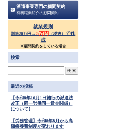
派遣事業専門の顧問契約
有料職業紹介の顧問契約
就業規則
→
5万円
で作
別途20万円
（税抜）
成
※顧問契約をしている場合
検索
最近の投稿
【令和8年10月1日施行の派遣法
改正（同一労働同一賃金関係）
について】
【労務管理】令和8年8月から高
額療養費制度が変わります