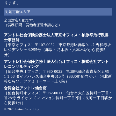
ります。
対応可能
エリア
全国対応可能です。
（労務顧問、労働者派遣申請など）
アントレ社会保険労務士法人東京オフィス・柚原幸治行政書
士事務所
［東京オフィス］〒107-0052 東京都港区赤坂9-1-7 秀和赤坂
レジデンシャル255号（赤坂・乃木坂・六本木駅から徒歩5
分）
アントレ社会保険労務士法人仙台オフィス・株式会社アント
レコンサルティング
［仙台中央オフィス］〒980-0022 宮城県仙台市青葉区五橋
1-1-58 ダイアパレス仙台中央615号（SS30斜め向かい、河北新
報ならび、ファミリーマート上 6階）
合同会社アントレ仙台南
［仙台長町オフィス］〒982-0011 仙台市太白区長町一丁目7
番28号 ライオンズマンション長町一丁目2階（長町一丁目駅か
ら徒歩1分）
© 2026 Entre Consulting.