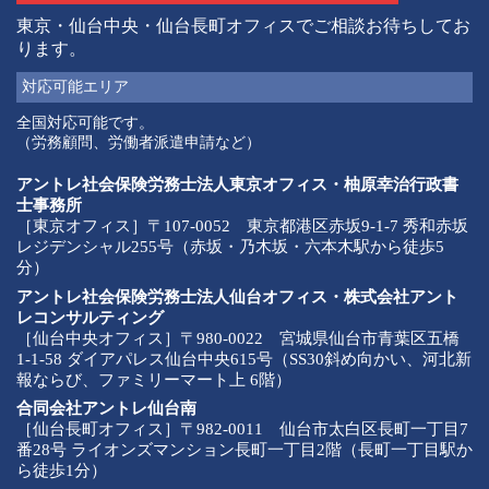
東京・仙台中央・仙台長町オフィスでご相談お待ちしてお
ります。
対応可能
エリア
全国対応可能です。
（労務顧問、労働者派遣申請など）
アントレ社会保険労務士法人東京オフィス・柚原幸治行政書
士事務所
［東京オフィス］〒107-0052 東京都港区赤坂9-1-7 秀和赤坂
レジデンシャル255号（赤坂・乃木坂・六本木駅から徒歩5
分）
アントレ社会保険労務士法人仙台オフィス・株式会社アント
レコンサルティング
［仙台中央オフィス］〒980-0022 宮城県仙台市青葉区五橋
1-1-58 ダイアパレス仙台中央615号（SS30斜め向かい、河北新
報ならび、ファミリーマート上 6階）
合同会社アントレ仙台南
［仙台長町オフィス］〒982-0011 仙台市太白区長町一丁目7
番28号 ライオンズマンション長町一丁目2階（長町一丁目駅か
ら徒歩1分）