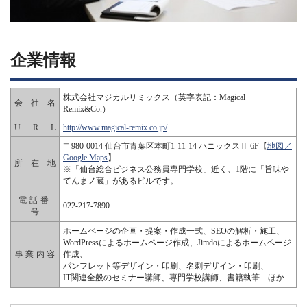
企業情報
株式会社マジカルリミックス（英字表記：Magical
会社
名
Remix&Co.）
UR
L
http://www.magical-remix.co.jp/
〒980-0014 仙台市青葉区本町1-11-14 ハニックスⅡ 6F【
地図／
Google Maps
】
所在
地
※「仙台総合ビジネス公務員専門学校」近く、1階に「旨味や
てんまノ蔵」があるビルです。
電話番
022-217-7890
号
ホームページの企画・提案・作成一式、SEOの解析・施工、
WordPressによるホームページ作成、Jimdoによるホームページ
事業内
容
作成、
パンフレット等デザイン・印刷、名刺デザイン・印刷、
IT関連全般のセミナー講師、専門学校講師、書籍執筆 ほか