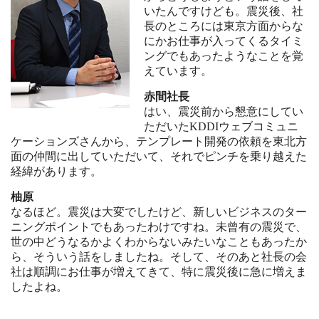
いたんですけども。震災後、社
長のところには東京方面からな
にかお仕事が入ってくるタイミ
ングでもあったようなことを覚
えています。
赤間社長
はい、震災前から懇意にしてい
ただいたKDDIウェブコミュニ
ケーションズさんから、テンプレート開発の依頼を東北方
面の仲間に出していただいて、それでピンチを乗り越えた
経緯があります。
柚原
なるほど。震災は大変でしたけど、新しいビジネスのター
ニングポイントでもあったわけですね。未曾有の震災で、
世の中どうなるかよくわからないみたいなこともあったか
ら、そういう話をしましたね。そして、そのあと社長の会
社は順調にお仕事が増えてきて、特に震災後に急に増えま
したよね。