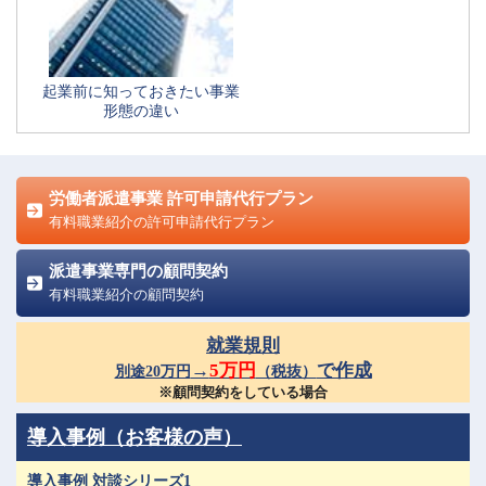
起業前に知っておきたい事業
形態の違い
労働者派遣事業 許可申請代行プラン
有料職業紹介の許可申請代行プラン
派遣事業専門の顧問契約
有料職業紹介の顧問契約
就業規則
→
5万円
で作成
別途20万円
（税抜）
※顧問契約をしている場合
導入事例（お客様の声）
導入事例 対談シリーズ1