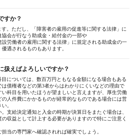
ですか？
ます。ただし、「障害者の雇用の促進等に関する法律」に
進協会が行なう助成金・給付金の一部や
建設労働者の雇用に関する法律」に規定される助成金の一
、優遇されるものもあります。
に扱えばよろしいですか？
科目については、数百万円ともなる金額になる場合もある
では債権者などの第3者からはわかりにくいなどの理由で
すい科目を用いたほうが望ましいと言えますが、厚生労働
どの人件費にかかるものが経常的なものである場合には営
さい。
い。支給決定通知と入金の時期が決算日をまたぐ場合は、
度の収益として計上する必要がありますので特にご注意く
ご担当の専門家へ確認されれば確実でしょう。