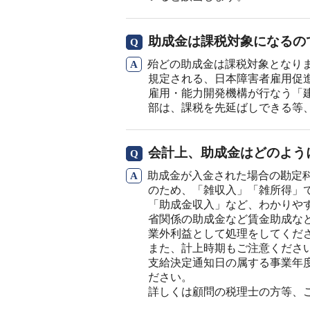
助成金は課税対象になるの
殆どの助成金は課税対象となり
規定される、日本障害者雇用促
雇用・能力開発機構が行なう「
部は、課税を先延ばしできる等
会計上、助成金はどのよう
助成金が入金された場合の勘定
のため、「雑収入」「雑所得」
「助成金収入」など、わかりや
省関係の助成金など賃金助成な
業外利益として処理をしてくだ
また、計上時期もご注意くださ
支給決定通知日の属する事業年
ださい。
詳しくは顧問の税理士の方等、