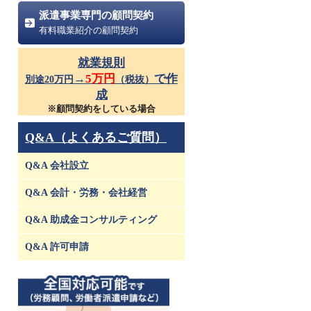
派遣事業専門の顧問契約
有料職業紹介の顧問契約
就業規則
→
5万円
で作
別途20万円
（税抜）
成
※顧問契約をしている場合
Q&A（よくあるご質問）
Q&A 会社設立
Q&A 会計・労務・会社経営
Q&A 助成金コンサルティング
Q&A 許可申請