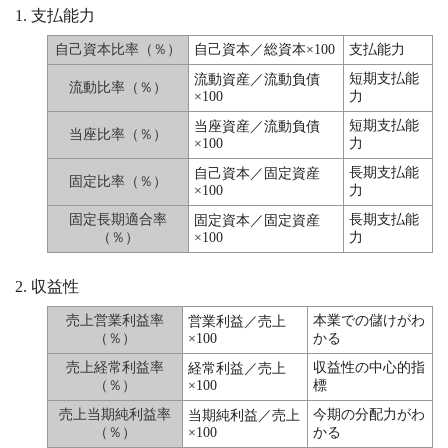
支払能力
自己資本比率（％）
自己資本／総資本×100
支払能力
短期支払能
流動資産／流動負債
流動比率（％）
×100
力
短期支払能
当座資産／流動負債
当座比率（％）
×100
力
長期支払能
自己資本／固定資産
固定比率（％）
×100
力
固定長期適合率
長期支払能
固定資本／固定資産
（％）
×100
力
収益性
売上営業利益率
本業での儲けがわ
営業利益／売上
（％）
×100
かる
売上経常利益率
収益性の中心的指
経常利益／売上
（％）
×100
標
売上当期純利益率
今期の分配力がわ
当期純利益／売上
（％）
×100
かる