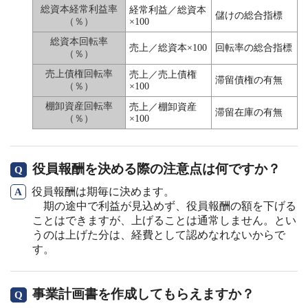
総資本経常利益率
経常利益／総資本
儲けの総合指標
（％）
×100
総資本回転率
売上／総資本×100
回転率の総合指標
（％）
売上債権回転率
売上／売上債権
滞留債権の有無
（％）
×100
棚卸資産回転率
売上／棚卸資産
滞留在庫の有無
（％）
×100
役員報酬を決める際の注意点は何ですか？
役員報酬は期毎に決めます。
期の途中で利益が見込めず、役員報酬の額を下げる
ことはできますが、上げることは通常しません。とい
うのは上げた分は、経費として認めなれないからで
す。
事業計画書を作成してもらえますか？